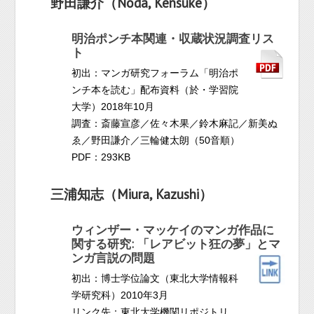
野田謙介（Noda, Kensuke）
明治ポンチ本関連・収蔵状況調査リス
ト
初出：マンガ研究フォーラム「明治ポ
ンチ本を読む」配布資料（於・学習院
大学）2018年10月
調査：斎藤宣彦／佐々木果／鈴木麻記／新美ぬ
ゑ／野田謙介／三輪健太朗（50音順）
PDF：293KB
三浦知志（Miura, Kazushi）
ウィンザー・マッケイのマンガ作品に
関する研究: 「レアビット狂の夢」とマ
ンガ言説の問題
初出：博士学位論文（東北大学情報科
学研究科）2010年3月
リンク先：東北大学機関リポジトリ