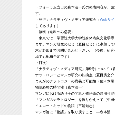
・フォーラム当日の森本浩一氏の発表内容が、論
す。
・発行：ナラティヴ・メディア研究会（
Webサ
してあります）
・無料（送料のみ必要）
・東京では、学習院大学大学院身体表象文化学専
ます。マンガ研究のゼミ（夏目ゼミ）に参加して
木か野田までお問い合わせ下さい。（今後、研究
場でも配布予定です）
〈目次〉
「ナラティヴ・メディア研究」第5号について（
ナラトロジーとマンガ研究の転換点（夏目房之介
まんがのナラトロジーの意義と可能性（佐々木果
物語経験の時間性（森本浩一）
マンガにおける語り手の問題と物語論の適用可能
「マンガのナラトロジー」を振りかえって（中田
イエロー・キッドの物語（三浦知志）
マンガ論に「物語」を取り戻すこと ―森本浩一