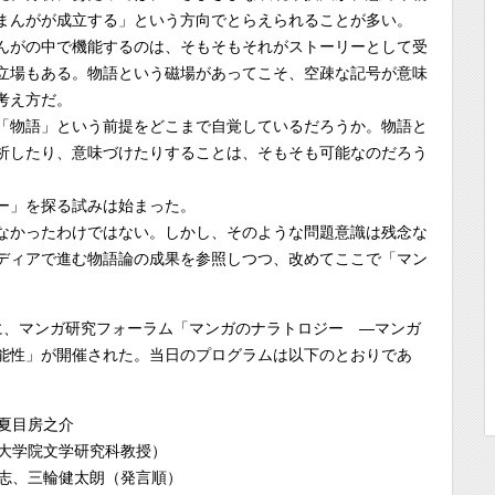
まんがが成立する」という方向でとらえられることが多い。
んがの中で機能するのは、そもそもそれがストーリーとして受
立場もある。物語という磁場があってこそ、空疎な記号が意味
考え方だ。
「物語」という前提をどこまで自覚しているだろうか。物語と
析したり、意味づけたりすることは、そもそも可能なのだろう
ー」を探る試みは始まった。
なかったわけではない。しかし、そのような問題意識は残念な
ディアで進む物語論の成果を参照しつつ、改めてここで「マン
4日に、マンガ研究フォーラム「マンガのナラトロジー ―マンガ
能性」が開催された。当日のプログラムは以下のとおりであ
夏目房之介
大学院文学研究科教授）
志、三輪健太朗（発言順）