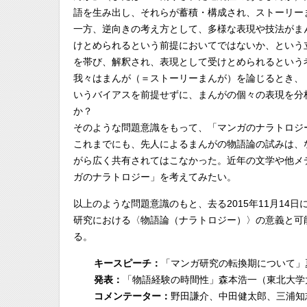
語を生み出し、それらが蓄積・構成され、ストーリー
一方、逆向きの考え方として、多様な表現や技法がま
けとめられるという前提においてではないか、という
を帯び、解釈され、表現として受けとめられるという
我々はまんが（＝ストーリーまんが）を論じるとき、
いうバイアスを前提せずに、まんがの個々の表現を分
か？
そのような問題意識をもって、「マンガのナラトロジ
これまでにも、先人によるまんがの物語論の試みは、
がら広く共有されてはこなかった。近年の文学や他メ
ガのナラトロジー」を考えてみたい。
以上のような問題意識のもと、去る2015年11月1
研究における〈物語論（ナラトロジー）〉の意義と可
る。
キースピーチ：
「マンガ研究の転換期について」
発表：
「物語経験の時間性」森本浩一（東北大学
コメンテーター：
野田謙介、中田健太郎、三浦知