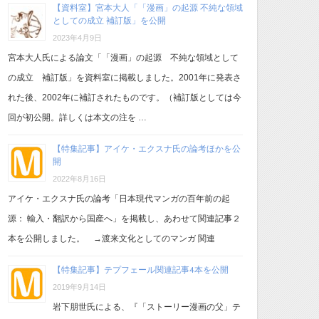
【資料室】宮本大人「「漫画」の起源 不純な領域
としての成立 補訂版」を公開
2023年4月9日
宮本大人氏による論文「「漫画」の起源 不純な領域として
の成立 補訂版」を資料室に掲載しました。2001年に発表さ
れた後、2002年に補訂されたものです。（補訂版としては今
回が初公開。詳しくは本文の注を …
【特集記事】アイケ・エクスナ氏の論考ほかを公
開
2022年8月16日
アイケ・エクスナ氏の論考「日本現代マンガの百年前の起
源： 輸入・翻訳から国産へ」を掲載し、あわせて関連記事２
本を公開しました。 →渡来文化としてのマンガ 関連
【特集記事】テプフェール関連記事4本を公開
2019年9月14日
岩下朋世氏による、『「ストーリー漫画の父」テ