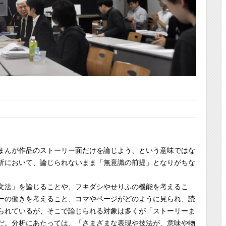
まんが作品のストーリー面だけを論じよう、という意味ではな
析において、論じられないまま「無意識の前提」となりがちな
文法」を論じることや、フキダシやせりふの機能を考えるこ
ーの働きを考えること、コマやページがどのように見られ、読
られているが、そこで論じられる対象は多くが「ストーリーま
だ。分析にあたっては、「さまざまな表現や技法が、意味や物