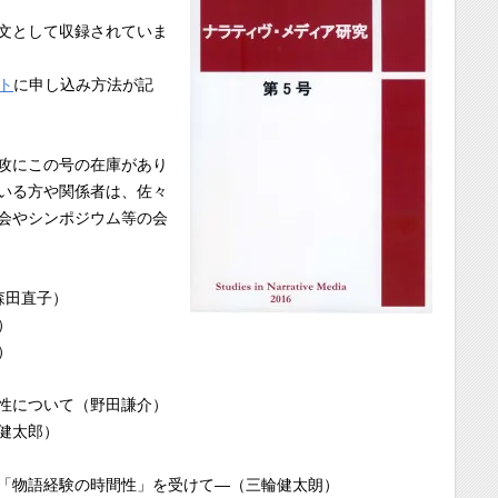
文として収録されていま
イト
に申し込み方法が記
攻にこの号の在庫があり
いる方や関係者は、佐々
会やシンポジウム等の会
森田直子）
）
）
性について（野田謙介）
健太郎）
「物語経験の時間性」を受けて―（三輪健太朗）