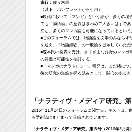
進行：
佐々木果
（以下、パンフレットから引用）
■現代において「マンガ」という語が、多くの場
ても「物語論」の意義はきわめて大きいはずであ
立ち、多くのマンガ論も可能になっているという
■このフォーラムでは、物語論を文学のみならず
を迎え、「物語経験」の一般論を提示していただ
■森本氏の発表を受け、さまざまな分野のマンガ
の意義と可能性を検討する。
■「マンガのナラトロジー」研究は、まだ緒につ
後の研究の道筋を探る試みとして、関心のある方
「ナラティヴ・メディア研究」第
2015年11月14日のフォーラムに関するテキスト
る学術誌にまとまって収録されています。
「ナラティヴ・メディア研究」第５号
（2016年3月発