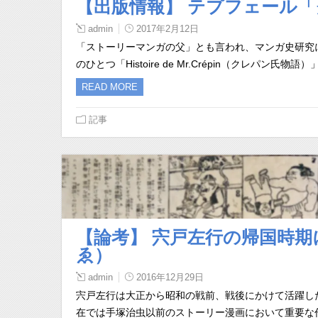
【出版情報】 テプフェール
admin
2017年2月12日
「ストーリーマンガの父」とも言われ、マンガ史研究
のひとつ「Histoire de Mr.Crépin（クレパ
READ MORE
記事
【論考】 宍戸左行の帰国時期
ゑ）
admin
2016年12月29日
宍戸左行は大正から昭和の戦前、戦後にかけて活躍し
在では手塚治虫以前のストーリー漫画において重要な