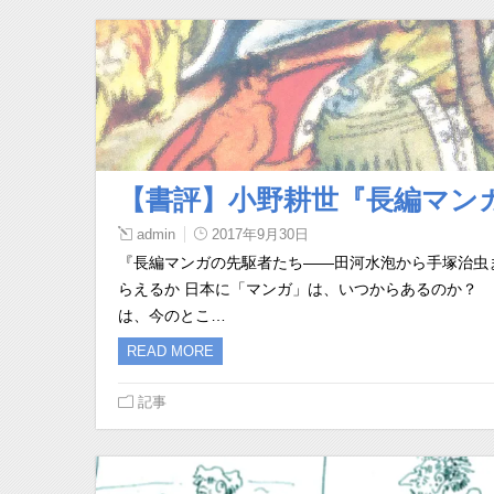
【書評】小野耕世『長編マン
admin
2017年9月30日
『長編マンガの先駆者たち――田河水泡から手塚治虫
らえるか 日本に「マンガ」は、いつからあるのか？ 
は、今のとこ…
READ MORE
記事