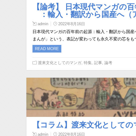
【論考】 日本現代マンガの百
：輸入・翻訳から国産へ（
admin
2022年8月16日
日本現代マンガの百年前の起源：輸入・翻訳から国産
まんが」という、表記が変わっても永久不変の芯をも
READ MORE
,
,
,
渡来文化としてのマンガ
特集
記事
論考
【コラム】渡来文化としての
admin
2022年8月16日