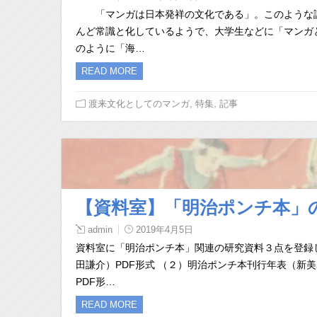
「マンガは日本発祥の文化である」。このような認
んど常識と化しているようで、大学生などに「マンガ
のように「海…
READ MORE
,
,
渡来文化としてのマンガ
特集
記事
【資料室】「明治ポンチ本」
admin
2019年4月5日
資料室に「明治ポンチ本」関連の研究資料３点を登録
田謙介）PDF形式 （２）明治ポンチ本刊行年表（新美
PDF形…
READ MORE