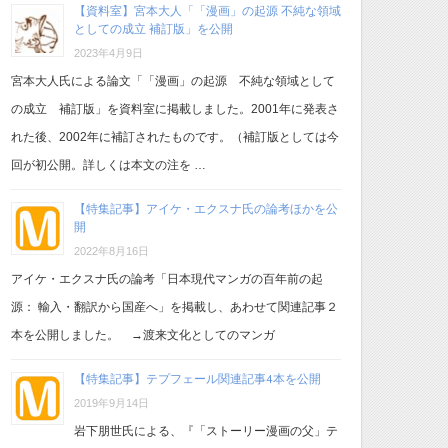
【資料室】宮本大人「「漫画」の起源 不純な領域
としての成立 補訂版」を公開
2023年4月9日
宮本大人氏による論文「「漫画」の起源 不純な領域として
の成立 補訂版」を資料室に掲載しました。2001年に発表さ
れた後、2002年に補訂されたものです。（補訂版としては今
回が初公開。詳しくは本文の注を …
【特集記事】アイケ・エクスナ氏の論考ほかを公
開
2022年8月16日
アイケ・エクスナ氏の論考「日本現代マンガの百年前の起
源： 輸入・翻訳から国産へ」を掲載し、あわせて関連記事２
本を公開しました。 →渡来文化としてのマンガ
【特集記事】テプフェール関連記事4本を公開
2019年9月14日
岩下朋世氏による、『「ストーリー漫画の父」テ